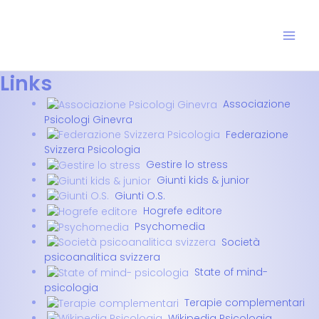
Vai
Mai
al
Men
contenuto
Links
Associazione
Psicologi Ginevra
Federazione
Svizzera Psicologia
Gestire lo stress
Giunti kids & junior
Giunti O.S.
Hogrefe editore
Psychomedia
Società
psicoanalitica svizzera
State of mind-
psicologia
Terapie complementari
Wikipedia Psicologia