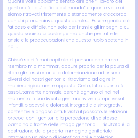
Quante volte abbiamo sentito dire che “il lavoro del
genitore é il piu’ difficile del mondo” e quante volte ci
siamo ritrovati tristemente o stancamente d’accordo
con chi pronunciava queste parole…!! Essere genitore é
faticoso e difficile, non solo per i ritmi e gli impegni a cui
questa società ci costringe ma anche per tutte le
ansie e le preoccupazioni che questo ruolo scatena in
noi….
Chissà se ci é mai capitato di pensare con orrore
“sembro mia mamma”, oppure proprio per la paura di
rifare gli stessi errori e la determinazione ad essere
diversi dai nostri genitori ci ritroviamo ad agire in
maniera rigidamente opposta. Certo, tutto questo é
assolutamente normale, perché ognuno di noi nel
momento in cui diventa genitore rivive i propri vissuti
infantili, piacevoli e dolorosi, integrati e disintegrativi,
contenitivi e angoscianti. Rivisita il passato, le relazioni
precoci con i genitori e la percezione di se stesso
bambino a fronte delle imago genitoriali. Il risultato é la
costruzione della propria immagine genitoriale
attraverso un gioco di identificazioni e proiezioni.