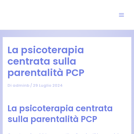
Vai
Navigazione
Mai
al
articoli
Men
contenuto
La psicoterapia
centrata sulla
parentalità PCP
Di
adminb
/
29 Luglio 2024
La psicoterapia centrata
sulla parentalità PCP