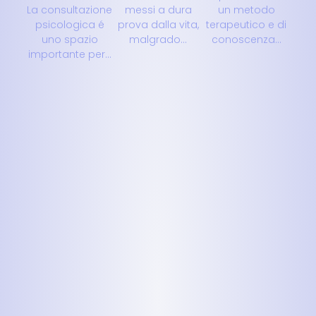
La consultazione
messi a dura
un metodo
psicologica é
prova dalla vita,
terapeutico e di
uno spazio
malgrado...
conoscenza...
importante per...