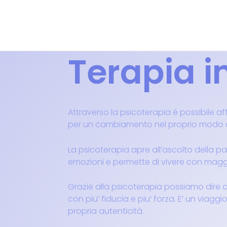
Vai
al
contenuto
Terapia i
Attraverso la psicoterapia é possibile a
per un cambiamento nel proprio modo di e
La psicoterapia apre all’ascolto della par
emozioni e permette di vivere con magg
Grazie alla psicoterapia possiamo dire ch
con piu’ fiducia e piu’ forza. E’ un viaggi
propria autenticità.